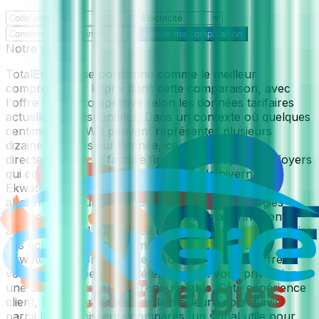
Lancer ma comparaison
Notre verdict
TotalEnergies se positionne comme le meilleur
compromis sur le prix dans cette comparaison, avec
l'offre la plus compétitive selon les données tarifaires
actuellement disponibles. Dans un contexte où quelques
centimes par kWh peuvent représenter plusieurs
dizaines d'euros sur l'année, ce différentiel pèse
directement sur la facture finale, surtout pour les foyers
qui consomment beaucoup en période hivernale.
Ekwateur affiche un prix de 0.2284 €/kWh et un
abonnement autour de 15.48 €/mois; TotalEnergies
affiche un prix de 0.2264 €/kWh et un abonnement
autour de 12.44 €/mois, ce qui permet une lecture claire
des écarts de positionnement entre fournisseurs.
Ekwateur ressort également sur le critère des offres
vertes, ce qui peut être déterminant si vous privilégiez
une offre à composante renouvelable. Côté expérience
client, Ekwateur dispose de la meilleure note d'avis
parmi les fournisseurs comparés, un signal utile pour