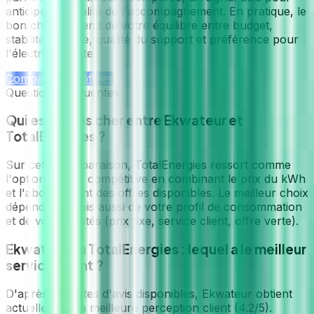
anticiper la qualité de l'accompagnement. En pratique, le
bon choix dépend de votre équilibre entre budget,
stabilité tarifaire, qualité du support et préférence pour
l'électricité verte.
Comparer les offres
Questions fréquentes
Qui est moins cher entre Ekwateur et
TotalEnergies ?
Sur cette comparaison, TotalEnergies ressort comme
l'option la plus compétitive en combinant le prix du kWh
et l'abonnement des offres disponibles. Le meilleur choix
dépend toutefois aussi de votre profil de consommation
et de vos priorités (prix fixe, service client, offre verte).
Ekwateur ou TotalEnergies : lequel a le meilleur
service client ?
D'après les notes d'avis disponibles, Ekwateur obtient
actuellement la meilleure perception client (4.2/5).