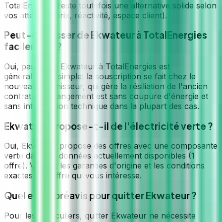
TotalEnergies reste toutefois une alternative solide selon
vos attentes (prix, réactivité, espace client).
Peut-on passer de Ekwateur à TotalEnergies
facilement ?
Oui, passer de Ekwateur à TotalEnergies est
généralement simple: la souscription se fait chez le
nouveau fournisseur, qui gère la résiliation de l'ancien
contrat. Le changement est sans coupure d'énergie et
sans intervention technique dans la plupart des cas.
Ekwateur propose-t-il de l'électricité verte ?
Oui, Ekwateur propose des offres avec une composante
verte dans les données actuellement disponibles (1
offre). Vérifiez les garanties d'origine et les conditions
exactes de l'offre qui vous intéresse.
Quel est le préavis pour quitter Ekwateur ?
Pour les particuliers, quitter Ekwateur ne nécessite