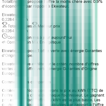
TotalEnergies propose l'offre la moins chère avec 0.9%
d'économies par rapport à Ekwateur.
Ekwateur
0.2284
€
/kWh
TotalEnergies
Meilleur prix
0.2264
€
/kWh
Comparaison
mis à jour
aujourd'hui
🌱 Comparaison Mix Énergétique
Ekwateur
propose
1 offre verte
avec énergie Garanties
d'Origine Europe
.
Ekwateur arrive en tête sur le critère nombre d'offres
vertes avec 1 offre verte (énergie Garanties d'Origine
Europe).
Comment nous comparons
Critère prix :
Nous comparons le prix au kWh (TTC) de
l'offre la moins chère de chaque fournisseur. Le gagnant
prix est celui dont l'offre au kWh est la plus basse. Les
économies indiquées sont calculées par rapport à l'offre