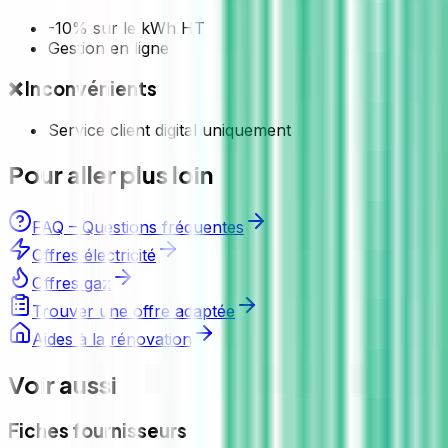
-10% sur le kWh HT
Gestion en ligne
❌ Inconvénients
Service client digital uniquement
Pour aller plus loin
FAQ – Questions fréquentes
Offres électricité
Offres gaz
Trouver une offre adaptée
Aides à la rénovation
Voir aussi
Fiches fournisseurs