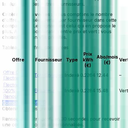
la plus chère des autres fournisseurs.
Critère offres vertes :
Nous comptons le nombre
d'offres labellisées vertes par fournisseur dans cette
comparaison. Le gagnant est celui qui en propose le
plus. Aucune pondération entre prix et vert : vous
choisissez selon vos priorités.
Tableau des offres comparées
Prix
Abo/mois
Offre
Fournisseur
Type
kWh
Ver
(€)
(€)
Offre Online
TotalEnergies
Indexé
0.2264
12.44
–
Électricité
Électricité
100%
Ekwateur
Indexé
0.2284
15.48
Vert
Renouvelable
Comparer les offres
Obtenir un devis gratuit
Renseignez votre profil en 30 secondes pour recevoir
une comparaison plus personnalisée.