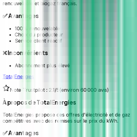
renouvelable et biogaz français.
✅ Avantages
100% renouvelable
Choix du producteur
Service client réactif
❌ Inconvénients
Abonnement plus élevé
TotalEnergies
Note Trustpilot :
2.1
/5
(
environ 60 000 avis
)
À propos de
TotalEnergies
TotalEnergies propose des offres d'électricité et de gaz
compétitives avec des remises sur le prix du kWh.
✅ Avantages