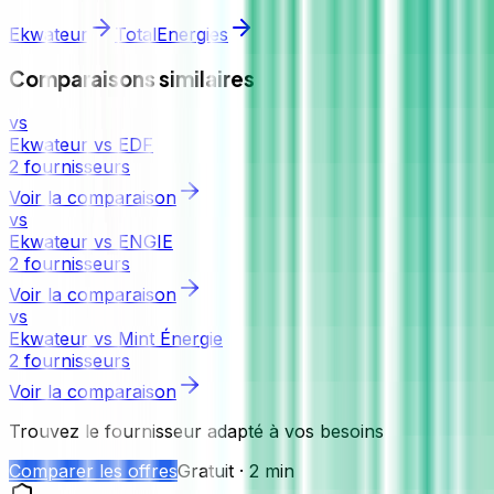
Ekwateur
TotalEnergies
Comparaisons similaires
vs
Ekwateur vs EDF
2 fournisseurs
Voir la comparaison
vs
Ekwateur vs ENGIE
2 fournisseurs
Voir la comparaison
vs
Ekwateur vs Mint Énergie
2 fournisseurs
Voir la comparaison
Trouvez le fournisseur adapté à vos besoins
Comparer les offres
Gratuit · 2 min