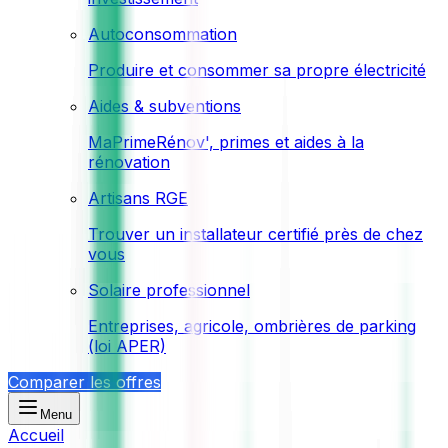
Autoconsommation
Produire et consommer sa propre électricité
Aides & subventions
MaPrimeRénov', primes et aides à la
rénovation
Artisans RGE
Trouver un installateur certifié près de chez
vous
Solaire professionnel
Entreprises, agricole, ombrières de parking
(loi APER)
Comparer les offres
Menu
Accueil