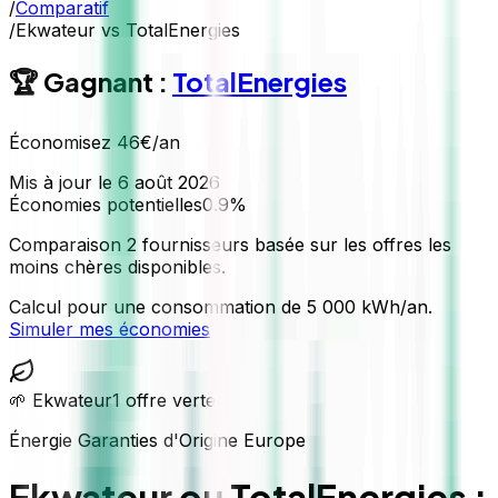
/
Comparatif
/
Ekwateur vs TotalEnergies
🏆 Gagnant :
TotalEnergies
Économisez
46
€/an
Mis à jour le
6 août 2026
Économies potentielles
0.9
%
Comparaison
2 fournisseurs
basée sur les offres les
moins chères disponibles.
Calcul pour une consommation de 5 000 kWh/an.
Simuler mes économies
🌱
Ekwateur
1
offre
verte
Énergie
Garanties d'Origine Europe
Ekwateur ou TotalEnergies :