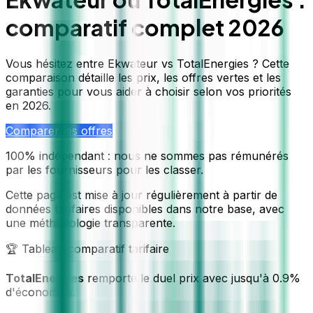
comparatif complet 2026
Vous hésitez entre Ekwateur vs TotalEnergies ? Cette
comparaison détaille les prix, les offres vertes et les
garanties pour vous aider à choisir selon vos priorités
en 2026.
Comparer les offres
100% indépendant : nous ne sommes pas rémunérés
par les fournisseurs pour les classer.
Cette page est mise à jour régulièrement à partir de
données tarifaires disponibles dans notre base, avec
une méthodologie transparente.
🏆 Tableau comparatif tarifaire
TotalEnergies
remporte le duel prix avec
jusqu'à 0.9%
d'économies
.