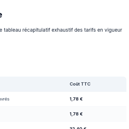
e
e tableau récapitulatif exhaustif des tarifs en vigueur
Coût TTC
uvrés
1,78 €
1,78 €
32,40 €