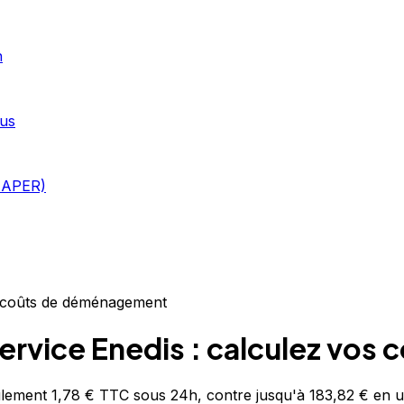
n
ous
i APER)
os coûts de déménagement
 service Enedis : calculez v
ulement 1,78 € TTC sous 24h, contre jusqu'à 183,82 € en u