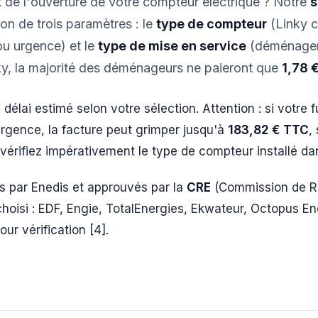
 de l'ouverture de votre compteur électrique ? Notre
s
on de trois paramètres : le
type de compteur
(Linky 
ou urgence) et le
type de mise en service
(déménageme
y, la majorité des déménageurs ne paieront que
1,78 
délai estimé selon votre sélection. Attention : si votr
rgence, la facture peut grimper jusqu'à
183,82 € TTC
,
, vérifiez impérativement le type de compteur installé 
és par Enedis et approuvés par la
CRE
(Commission de Rég
hoisi : EDF, Engie, TotalEnergies, Ekwateur, Octopus Ene
ur vérification [4].