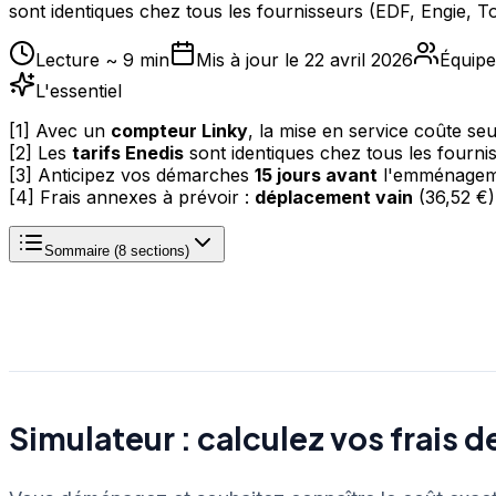
sont identiques chez tous les fournisseurs (EDF, Engie, T
Lecture ~
9
min
Mis à jour le
22 avril 2026
Équipe
L'essentiel
[1] Avec un
compteur Linky
, la mise en service coûte s
[2] Les
tarifs Enedis
sont identiques chez tous les fourni
[3] Anticipez vos démarches
15 jours avant
l'emménagemen
[4] Frais annexes à prévoir :
déplacement vain
(36,52 €),
Sommaire (
8
sections)
Simulateur : calculez vos frais d