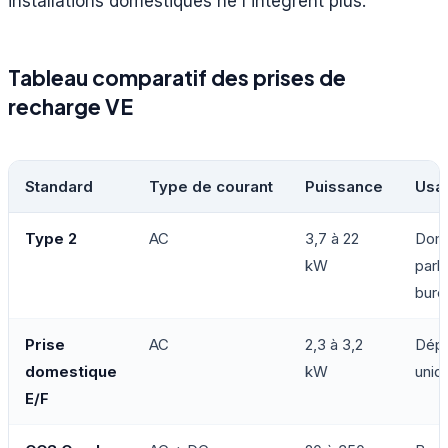
installations domestiques ne l'intègrent plus.
Tableau comparatif des prises de
recharge VE
Standard
Type de courant
Puissance
Usa
Type 2
AC
3,7 à 22
Domi
kW
park
bure
Prise
AC
2,3 à 3,2
Dép
domestique
kW
uniq
E/F