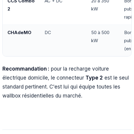
CCS Combo
AC + DC
20 à 350
Born
2
kW
publ
rapi
CHAdeMO
DC
50 à 500
Born
kW
publ
(en 
Recommandation :
pour la recharge voiture
électrique domicile, le connecteur
Type 2
est le seul
standard pertinent. C'est lui qui équipe toutes les
wallbox résidentielles du marché.