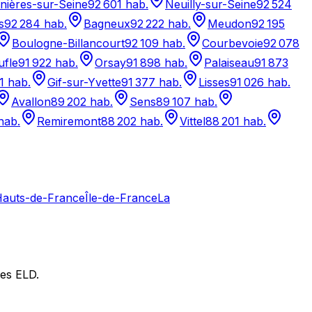
nières-sur-Seine
92 601
hab.
Neuilly-sur-Seine
92 524
s
92 284
hab.
Bagneux
92 222
hab.
Meudon
92 195
Boulogne-Billancourt
92 109
hab.
Courbevoie
92 078
fle
91 922
hab.
Orsay
91 898
hab.
Palaiseau
91 873
1
hab.
Gif-sur-Yvette
91 377
hab.
Lisses
91 026
hab.
Avallon
89 202
hab.
Sens
89 107
hab.
hab.
Remiremont
88 202
hab.
Vittel
88 201
hab.
auts-de-France
Île-de-France
La
nes ELD.