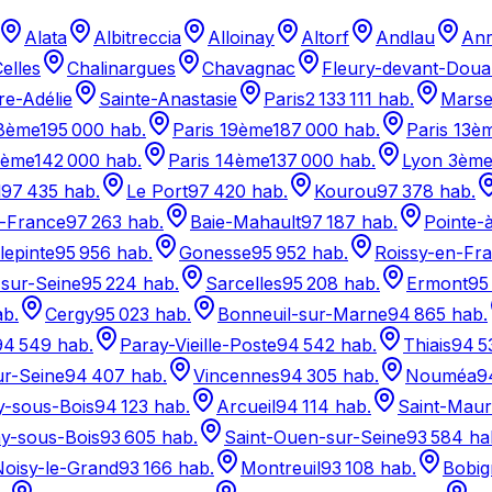
Alata
Albitreccia
Alloinay
Altorf
Andlau
Anr
elles
Chalinargues
Chavagnac
Fleury-devant-Dou
re-Adélie
Sainte-Anastasie
Paris
2 133 111
hab.
Marsei
18ème
195 000
hab.
Paris 19ème
187 000
hab.
Paris 13è
2ème
142 000
hab.
Paris 14ème
137 000
hab.
Lyon 3ème
l
97 435
hab.
Le Port
97 420
hab.
Kourou
97 378
hab.
e-France
97 263
hab.
Baie-Mahault
97 187
hab.
Pointe-à
llepinte
95 956
hab.
Gonesse
95 952
hab.
Roissy-en-Fr
sur-Seine
95 224
hab.
Sarcelles
95 208
hab.
Ermont
95
b.
Cergy
95 023
hab.
Bonneuil-sur-Marne
94 865
hab.
94 549
hab.
Paray-Vieille-Poste
94 542
hab.
Thiais
94 5
ur-Seine
94 407
hab.
Vincennes
94 305
hab.
Nouméa
9
y-sous-Bois
94 123
hab.
Arcueil
94 114
hab.
Saint-Maur
y-sous-Bois
93 605
hab.
Saint-Ouen-sur-Seine
93 584
ha
Noisy-le-Grand
93 166
hab.
Montreuil
93 108
hab.
Bobig