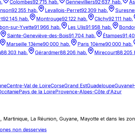
.
Colombes
92 715
hab.
Gennevilliers
92 637
hab.
As
inson
92 355
hab.
Levallois-Perret
92 309
hab.
Suresne
rt
92 145
hab.
Montrouge
92 122
hab.
Clichy
92 111
hab.
ebon-sur-Yvette
91 966
hab.
Les Ulis
91 958
hab.
Bondou
Sainte-Geneviève-des-Bois
91 704
hab.
Étampes
91 40
Marseille 13ème
90 000
hab.
Paris 10ème
90 000
hab.
u
88 303
hab.
Gérardmer
88 206
hab.
Mirecourt
88 205
gne
Centre-Val de Loire
Corse
Grand Est
Guadeloupe
Guyane
H
Occitanie
Pays de la Loire
Provence-Alpes-Côte d'Azur
e, Martinique, La Réunion, Guyane, Mayotte et dans les zo
ones non desservies