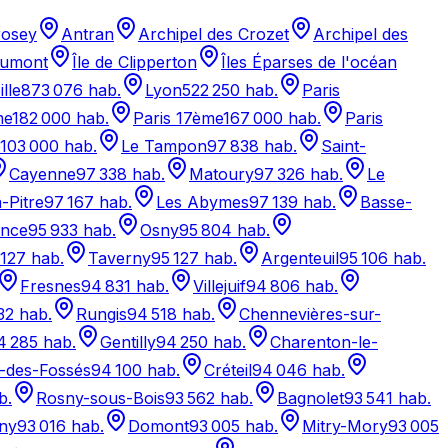
osey
Antran
Archipel des Crozet
Archipel des
aumont
Île de Clipperton
Îles Éparses de l'océan
lle
873 076
hab.
Lyon
522 250
hab.
Paris
me
182 000
hab.
Paris 17ème
167 000
hab.
Paris
103 000
hab.
Le Tampon
97 838
hab.
Saint-
Cayenne
97 338
hab.
Matoury
97 326
hab.
Le
-Pitre
97 167
hab.
Les Abymes
97 139
hab.
Basse-
ance
95 933
hab.
Osny
95 804
hab.
 127
hab.
Taverny
95 127
hab.
Argenteuil
95 106
hab.
Fresnes
94 831
hab.
Villejuif
94 806
hab.
32
hab.
Rungis
94 518
hab.
Chennevières-sur-
4 285
hab.
Gentilly
94 250
hab.
Charenton-le-
-des-Fossés
94 100
hab.
Créteil
94 046
hab.
b.
Rosny-sous-Bois
93 562
hab.
Bagnolet
93 541
hab.
ny
93 016
hab.
Domont
93 005
hab.
Mitry-Mory
93 005