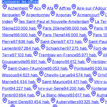
Comparer les offres
Achenheim
Acy
Afa
Aiffres
Aire-sur-l'Adour
Kerguelen
Argentonnay
Argonay
Armancourt
C
Indien
Îles Saint-Paul et Nouvelle-Amsterdam
La Ter
15ème
233 000
hab.
Paris 20ème
196 000
hab.
Paris 
16ème
166 000
hab.
Paris 11ème
146 000
hab.
Paris 1
Pierre
97 836
hab.
Saint-Denis
97 473
hab.
Saint-Pau
Lamentin
97 284
hab.
Schœlcher
97 275
hab.
Fort-d
Terre
97 103
hab.
Tremblay-en-France
95 971
hab.
Vi
Goussainville
95 691
hab.
Éragny
95 612
hab.
Herblay-
Saint-Ouen-l'Aumône
95 053
hab.
Pontoise
95 030
ha
Wissous
94 623
hab.
Chevilly-Larue
94 574
hab.
Orly
Marne
94 434
hab.
Saint-Maurice
94 411
hab.
Vitry-s
Pont
94 227
hab.
Ivry-sur-Seine
94 200
hab.
Fontena
Pantin
93 694
hab.
Le Blanc-Mesnil
93 617
hab.
Aulna
Saint-Denis
93 454
hab.
Aubervilliers
93 325
hab.