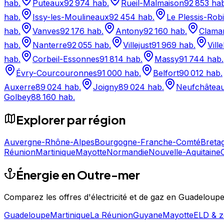
hab.
Puteaux
92 974
hab.
Rueil-Malmaison
92 853
hab
hab.
Issy-les-Moulineaux
92 454
hab.
Le Plessis-Rob
hab.
Vanves
92 176
hab.
Antony
92 160
hab.
Clama
hab.
Nanterre
92 055
hab.
Villejust
91 969
hab.
Vill
hab.
Corbeil-Essonnes
91 814
hab.
Massy
91 744
hab.
Évry-Courcouronnes
91 000
hab.
Belfort
90 012
hab.
Auxerre
89 024
hab.
Joigny
89 024
hab.
Neufchâtea
Golbey
88 160
hab.
Explorer par région
Auvergne-Rhône-Alpes
Bourgogne-Franche-Comté
Breta
Réunion
Martinique
Mayotte
Normandie
Nouvelle-Aquitaine
Énergie en Outre-mer
Comparez les offres d'électricité et de gaz en Guadeloup
Guadeloupe
Martinique
La Réunion
Guyane
Mayotte
ELD & z