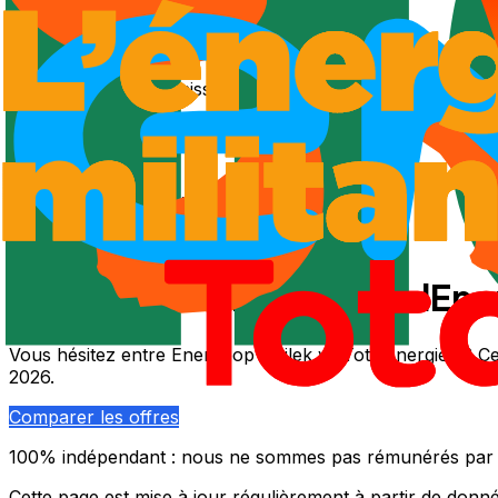
Mis à jour le
6 août 2026
Économies potentielles
12.3
%
Comparaison
3 fournisseurs
basée sur les offres les moin
Calcul pour une consommation de 5 000 kWh/an.
Simule
🌱
Enercoop
1
offre
verte
Énergie
Production coopérative française
Enercoop vs ilek vs TotalEn
Vous hésitez entre Enercoop vs ilek vs TotalEnergies ? Cett
2026.
Comparer les offres
100% indépendant : nous ne sommes pas rémunérés par le
Cette page est mise à jour régulièrement à partir de donn