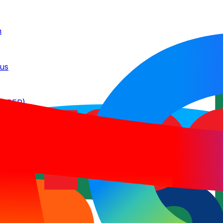
n
ous
i APER)