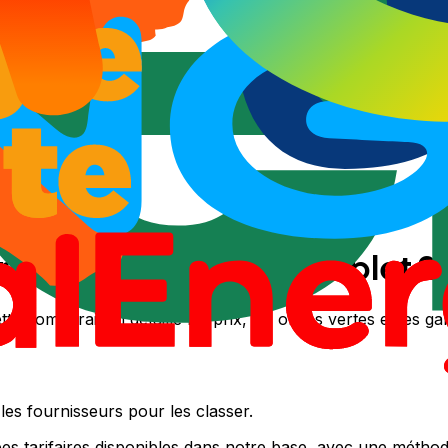
s chères disponibles.
r mes économies
ergies : comparatif complet 
e comparaison détaille les prix, les offres vertes et les ga
s fournisseurs pour les classer.
ées tarifaires disponibles dans notre base, avec une méthod