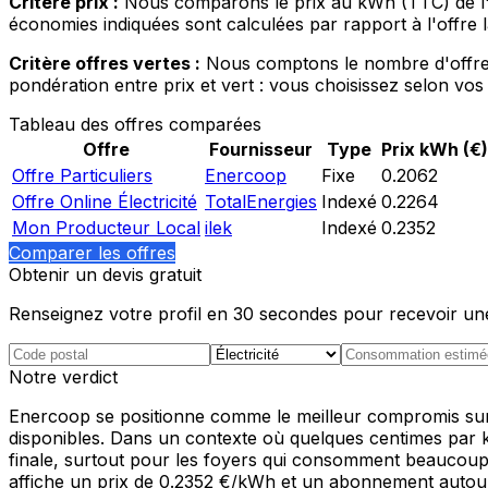
Critère prix :
Nous comparons le prix au kWh (TTC) de l'of
économies indiquées sont calculées par rapport à l'offre 
Critère offres vertes :
Nous comptons le nombre d'offres 
pondération entre prix et vert : vous choisissez selon vos 
Tableau des offres comparées
Offre
Fournisseur
Type
Prix kWh (€)
Offre Particuliers
Enercoop
Fixe
0.2062
Offre Online Électricité
TotalEnergies
Indexé
0.2264
Mon Producteur Local
ilek
Indexé
0.2352
Comparer les offres
Obtenir un devis gratuit
Renseignez votre profil en 30 secondes pour recevoir un
Notre verdict
Enercoop se positionne comme le meilleur compromis sur le
disponibles. Dans un contexte où quelques centimes par kW
finale, surtout pour les foyers qui consomment beaucoup
affiche un prix de 0.2352 €/kWh et un abonnement autour