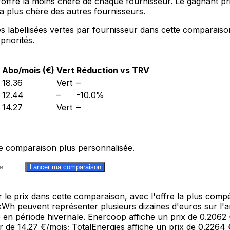
fre la moins chère de chaque fournisseur. Le gagnant prix 
la plus chère des autres fournisseurs.
labellisées vertes par fournisseur dans cette comparaison
priorités.
Abo/mois (€)
Vert
Réduction vs TRV
18.36
Vert
–
12.44
–
-10.0
%
14.27
Vert
–
e comparaison plus personnalisée.
Lancer ma comparaison
 prix dans cette comparaison, avec l'offre la plus compéti
h peuvent représenter plusieurs dizaines d'euros sur l'ann
 en période hivernale. Enercoop affiche un prix de 0.2062
 de 14.27 €/mois; TotalEnergies affiche un prix de 0.226