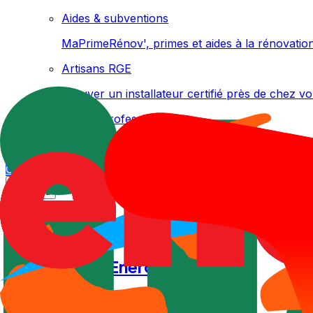
Aides & subventions
MaPrimeRénov', primes et aides à la rénovatio
Artisans RGE
Trouver un installateur certifié près de chez v
Solaire professionnel
Entreprises, agricole, ombrières de parking (lo
Comparer les offres
Menu
Accueil
/
Comparatif
/
Enercoop vs ilek vs TotalEnergies
🏆 Gagnant :
Enercoop
Économisez
96
€/an