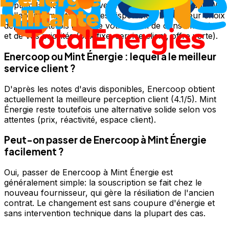
l'option la plus compétitive en combinant le prix du kWh
et l'abonnement des offres disponibles. Le meilleur choix
dépend toutefois aussi de votre profil de consommation
et de vos priorités (prix fixe, service client, offre verte).
Enercoop ou Mint Énergie : lequel a le meilleur
service client ?
D'après les notes d'avis disponibles, Enercoop obtient
actuellement la meilleure perception client (4.1/5). Mint
Énergie reste toutefois une alternative solide selon vos
attentes (prix, réactivité, espace client).
Peut-on passer de Enercoop à Mint Énergie
facilement ?
Oui, passer de Enercoop à Mint Énergie est
généralement simple: la souscription se fait chez le
nouveau fournisseur, qui gère la résiliation de l'ancien
contrat. Le changement est sans coupure d'énergie et
sans intervention technique dans la plupart des cas.