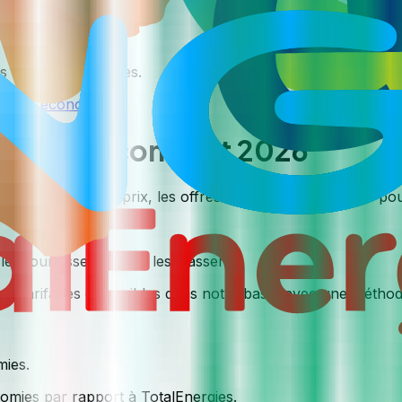
s chères disponibles.
r mes économies
omparatif complet 2026
on détaille les prix, les offres vertes et les garanties pou
s fournisseurs pour les classer.
ées tarifaires disponibles dans notre base, avec une méthod
mies
.
mies par rapport à TotalEnergies.