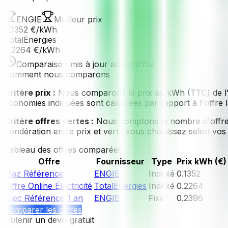
ENGIE
Meilleur prix
0.1352
€
/kWh
TotalEnergies
0.2264
€
/kWh
Comparaison
mis à jour
aujourd'hui
Comment nous comparons
Critère prix :
Nous comparons le prix au kWh (TTC) de l'of
économies indiquées sont calculées par rapport à l'offre 
Critère offres vertes :
Nous comptons le nombre d'offres 
pondération entre prix et vert : vous choisissez selon vos 
Tableau des offres comparées
Offre
Fournisseur
Type
Prix kWh (€)
Gaz Référence
ENGIE
Indexé
0.1352
Offre Online Électricité
TotalEnergies
Indexé
0.2264
Élec Référence 1 an
ENGIE
Fixe
0.2396
Comparer les offres
Obtenir un devis gratuit