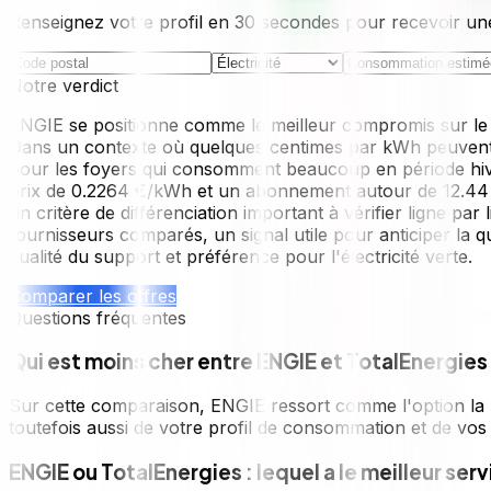
Renseignez votre profil en 30 secondes pour recevoir un
Notre verdict
ENGIE se positionne comme le meilleur compromis sur le pr
Dans un contexte où quelques centimes par kWh peuvent rep
pour les foyers qui consomment beaucoup en période hive
prix de 0.2264 €/kWh et un abonnement autour de 12.44 €/
un critère de différenciation important à vérifier ligne par
fournisseurs comparés, un signal utile pour anticiper la qu
qualité du support et préférence pour l'électricité verte.
Comparer les offres
Questions fréquentes
Qui est moins cher entre ENGIE et TotalEnergies
Sur cette comparaison, ENGIE ressort comme l'option la p
toutefois aussi de votre profil de consommation et de vos pri
ENGIE ou TotalEnergies : lequel a le meilleur serv