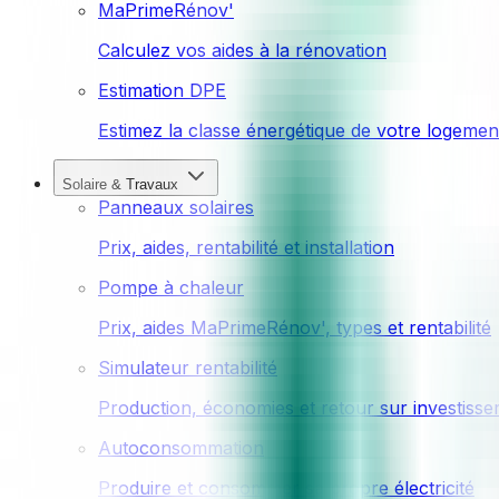
MaPrimeRénov'
Calculez vos aides à la rénovation
Estimation DPE
Estimez la classe énergétique de votre logemen
Solaire & Travaux
Panneaux solaires
Prix, aides, rentabilité et installation
Pompe à chaleur
Prix, aides MaPrimeRénov', types et rentabilité
Simulateur rentabilité
Production, économies et retour sur investiss
Autoconsommation
Produire et consommer sa propre électricité