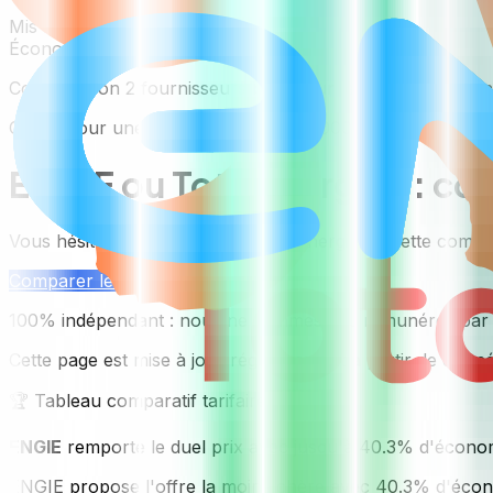
Mis à jour le
6 août 2026
Économies potentielles
40.3
%
Comparaison
2 fournisseurs
basée sur les offres les moin
Calcul pour une consommation de 5 000 kWh/an.
Simule
ENGIE ou TotalEnergies : c
Vous hésitez entre ENGIE vs TotalEnergies ? Cette comparais
Comparer les offres
100% indépendant : nous ne sommes pas rémunérés par le
Cette page est mise à jour régulièrement à partir de donn
🏆 Tableau comparatif tarifaire
ENGIE
remporte le duel prix avec
jusqu'à 40.3% d'écono
ENGIE propose l'offre la moins chère avec 40.3% d'écono