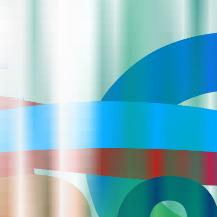
n
ous
i APER)