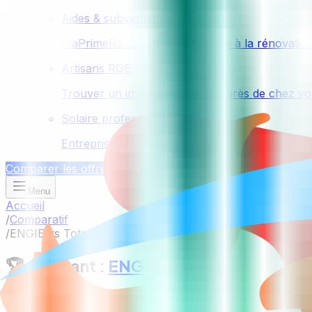
Aides & subventions
MaPrimeRénov', primes et aides à la rénovatio
Artisans RGE
Trouver un installateur certifié près de chez v
Solaire professionnel
Entreprises, agricole, ombrières de parking (lo
Comparer les offres
Menu
Accueil
/
Comparatif
/
ENGIE vs TotalEnergies
🏆 Gagnant :
ENGIE
Économisez
478
€/an