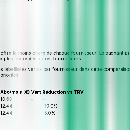
fre la moins chère de chaque fournisseur. Le gagnant prix 
la plus chère des autres fournisseurs.
labellisées vertes par fournisseur dans cette comparaison
priorités.
Abo/mois (€)
Vert
Réduction vs TRV
10.60
–
–
12.44
–
-10.0
%
12.44
–
-5.0
%