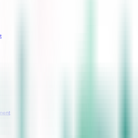
t
ement