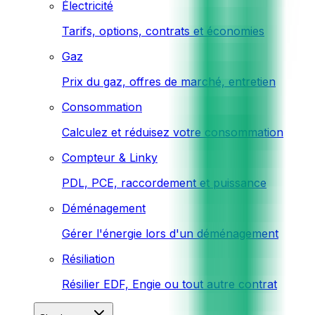
Électricité
Tarifs, options, contrats et économies
Gaz
Prix du gaz, offres de marché, entretien
Consommation
Calculez et réduisez votre consommation
Compteur & Linky
PDL, PCE, raccordement et puissance
Déménagement
Gérer l'énergie lors d'un déménagement
Résiliation
Résilier EDF, Engie ou tout autre contrat