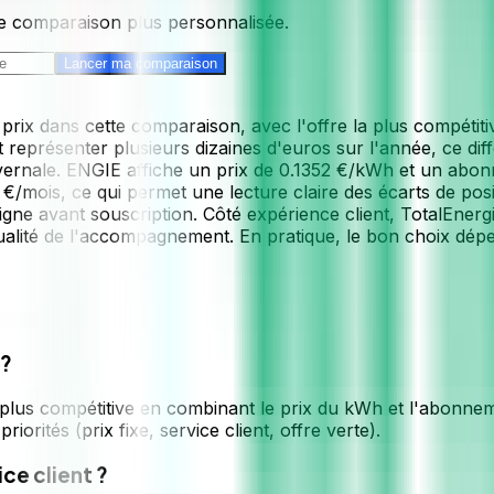
e comparaison plus personnalisée.
Lancer ma comparaison
ix dans cette comparaison, avec l'offre la plus compétitive
résenter plusieurs dizaines d'euros sur l'année, ce différ
rnale. ENGIE affiche un prix de 0.1352 €/kWh et un abonn
mois, ce qui permet une lecture claire des écarts de posit
 ligne avant souscription. Côté expérience client, TotalEnerg
alité de l'accompagnement. En pratique, le bon choix dépend 
 ?
lus compétitive en combinant le prix du kWh et l'abonneme
orités (prix fixe, service client, offre verte).
ice client ?