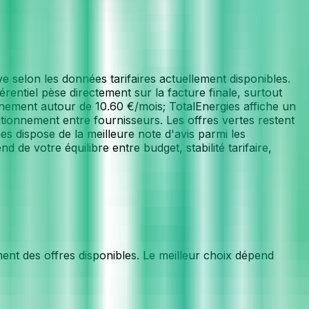
 selon les données tarifaires actuellement disponibles.
entiel pèse directement sur la facture finale, surtout
ement autour de 10.60 €/mois; TotalEnergies affiche un
ionnement entre fournisseurs. Les offres vertes restent
ies dispose de la meilleure note d'avis parmi les
de votre équilibre entre budget, stabilité tarifaire,
nt des offres disponibles. Le meilleur choix dépend