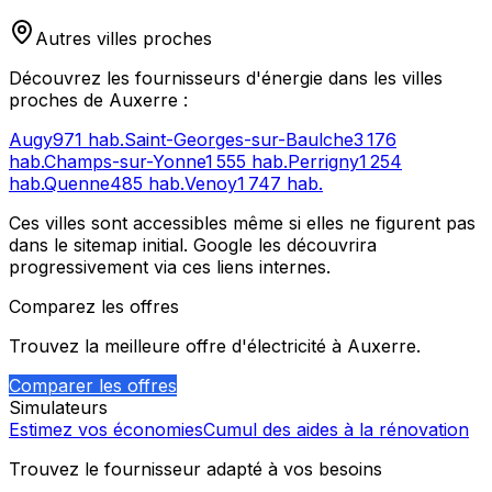
Autres villes proches
Découvrez les fournisseurs d'énergie dans les villes
proches de
Auxerre
:
Augy
971
hab.
Saint-Georges-sur-Baulche
3 176
hab.
Champs-sur-Yonne
1 555
hab.
Perrigny
1 254
hab.
Quenne
485
hab.
Venoy
1 747
hab.
Ces villes sont accessibles même si elles ne figurent pas
dans le sitemap initial. Google les découvrira
progressivement via ces liens internes.
Comparez les offres
Trouvez la meilleure offre d'électricité à
Auxerre
.
Comparer les offres
Simulateurs
Estimez vos économies
Cumul des aides à la rénovation
Trouvez le fournisseur adapté à vos besoins