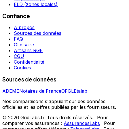
ELD (zones locales)
Confiance
À propos
Sources des données
FAQ
Glossaire
Artisans RGE
CGU
Confidentialité
Cookies
Sources de données
ADEME
Notaires de France
OFGL
Etalab
Nos comparaisons s'appuient sur des données
officielles et les offres publiées par les fournisseurs.
©
2026
GridLabs.fr. Tous droits réservés.
·
Pour
comparer vos assurances :
AssurancesLabs
·
Pour
comparer vos offres télécom :
TelecomLabs
·
Pour