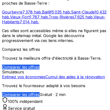
proches de
Basse-Terre
:
Gourbeyre
7 378
hab.
Baillif
5 035
hab.
Saint-Claude
10 432
hab.
Vieux-Fort
1 787
hab.
Trois-Rivières
7 625
hab.
Vieux-
Habitants
7 014
hab.
Ces villes sont accessibles même si elles ne figurent pas
dans le sitemap initial. Google les découvrira
progressivement via ces liens internes.
Comparez les offres
Trouvez la meilleure offre d'électricité à
Basse-Terre
.
Comparer les offres
Simulateurs
Estimez vos économies
Cumul des aides à la rénovation
Trouvez le fournisseur adapté à vos besoins
Comparer les offres
Gratuit · 2 min
100% indépendant
Service gratuit