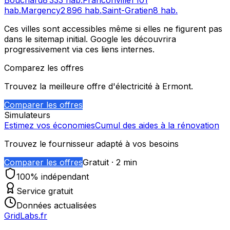
Bouchard
8 333
hab.
Franconville
1 101
hab.
Margency
2 896
hab.
Saint-Gratien
8
hab.
Ces villes sont accessibles même si elles ne figurent pas
dans le sitemap initial. Google les découvrira
progressivement via ces liens internes.
Comparez les offres
Trouvez la meilleure offre d'électricité à
Ermont
.
Comparer les offres
Simulateurs
Estimez vos économies
Cumul des aides à la rénovation
Trouvez le fournisseur adapté à vos besoins
Comparer les offres
Gratuit · 2 min
100% indépendant
Service gratuit
Données actualisées
GridLabs.fr