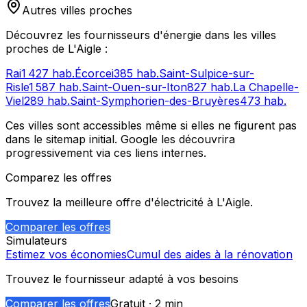
Autres villes proches
Découvrez les fournisseurs d'énergie dans les villes
proches de
L'Aigle
:
Rai
1 427
hab.
Écorcei
385
hab.
Saint-Sulpice-sur-
Risle
1 587
hab.
Saint-Ouen-sur-Iton
827
hab.
La Chapelle-
Viel
289
hab.
Saint-Symphorien-des-Bruyères
473
hab.
Ces villes sont accessibles même si elles ne figurent pas
dans le sitemap initial. Google les découvrira
progressivement via ces liens internes.
Comparez les offres
Trouvez la meilleure offre d'électricité à
L'Aigle
.
Comparer les offres
Simulateurs
Estimez vos économies
Cumul des aides à la rénovation
Trouvez le fournisseur adapté à vos besoins
Comparer les offres
Gratuit · 2 min