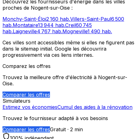
Découvrez les fournisseurs d'énergie dans les villes
proches de
Nogent-sur-Oise
:
Monchy-Saint-Éloi
2 160
hab.
Villers-Saint-Paul
6 500
hab.
Montataire
13 944
hab.
Creil
60 745
hab.
Laigneville
4 767
hab.
Mogneville
1 490
hab.
Ces villes sont accessibles même si elles ne figurent pas
dans le sitemap initial. Google les découvrira
progressivement via ces liens internes.
Comparez les offres
Trouvez la meilleure offre d'électricité à
Nogent-sur-
Oise
.
Comparer les offres
Simulateurs
Estimez vos économies
Cumul des aides à la rénovation
Trouvez le fournisseur adapté à vos besoins
Comparer les offres
Gratuit · 2 min
100% indépendant