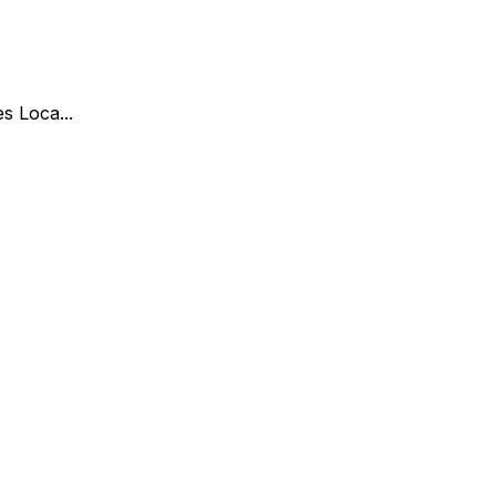
es Loca
...