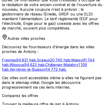
la résiliation de votre ancien contrat et de l'ouverture du
nouveau. Aucune coupure n'est à prévoir : le
gestionnaire de réseau (Enedis, GRDF ou une ELD)
maintient l'alimentation. Le tarif réglementé (EDF pour
l'électricité, Engie pour le gaz) coexiste avec les offres
de marché, souvent plus compétitives.
Autres villes proches
Découvrez les fournisseurs d'énergie dans les villes
proches de
Antony
:
Fresnes
94 831
hab.
Sceaux
20 740
hab.
Massy
91 744
hab.
Wissous
94 623
hab.
Châtenay-Malabry
1 109
hab.
Verrières-le-Buisson
14 772
hab.
Ces villes sont accessibles même si elles ne figurent pas
dans le sitemap initial. Google les découvrira
progressivement via ces liens internes.
Comparez les offres
Trouvez la meilleure offre de gaz à
Antony
.