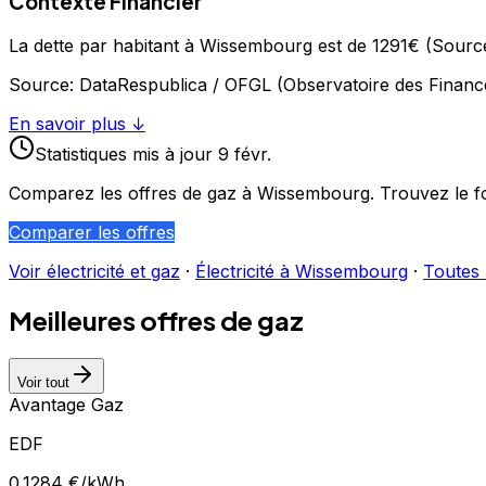
Contexte Financier
La dette par habitant à Wissembourg est de 1291€ (Sourc
Source:
DataRespublica / OFGL (Observatoire des Financ
En savoir plus ↓
Statistiques
mis à jour
9 févr.
Comparez les offres de gaz à
Wissembourg
. Trouvez le f
Comparer les offres
Voir électricité et gaz
·
Électricité à
Wissembourg
·
Toutes l
Meilleures offres de gaz
Voir tout
Avantage Gaz
EDF
0.1284
€/kWh