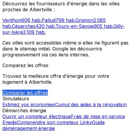
Découvrez les fournisseurs d'énergie dans les villes
proches de
Albertville
:
Venthon
606
hab.
Pallud
799
hab.
Grignon
2 085
hab.
Césarches
420
hab.
Tours-en-Savoie
905
hab.
Gilly-
sur-Isère
3 109
hab.
Ces villes sont accessibles même si elles ne figurent pas
dans le sitemap initial. Google les découvrira
progressivement via ces liens internes.
Comparez les offres
Trouvez la meilleure offre d'énergie pour votre
logement à
Albertville
.
Comparer les offres
Simulateurs
Estimez vos économies
Cumul des aides à la rénovation
Démarches énergie
Ouvrir un compteur électrique
Frais de mise en service
Enedis
Comprendre son compteur Linky
Guide
déménagement énergie