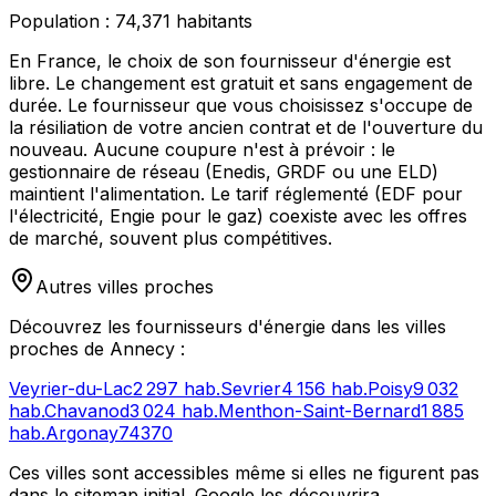
Population :
74,371
habitants
En France, le choix de son fournisseur d'énergie est
libre. Le changement est gratuit et sans engagement de
durée. Le fournisseur que vous choisissez s'occupe de
la résiliation de votre ancien contrat et de l'ouverture du
nouveau. Aucune coupure n'est à prévoir : le
gestionnaire de réseau (Enedis, GRDF ou une ELD)
maintient l'alimentation. Le tarif réglementé (EDF pour
l'électricité, Engie pour le gaz) coexiste avec les offres
de marché, souvent plus compétitives.
Autres villes proches
Découvrez les fournisseurs d'énergie dans les villes
proches de
Annecy
:
Veyrier-du-Lac
2 297
hab.
Sevrier
4 156
hab.
Poisy
9 032
hab.
Chavanod
3 024
hab.
Menthon-Saint-Bernard
1 885
hab.
Argonay
74370
Ces villes sont accessibles même si elles ne figurent pas
dans le sitemap initial. Google les découvrira