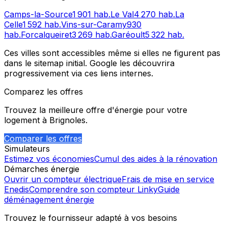
Camps-la-Source
1 901
hab.
Le Val
4 270
hab.
La
Celle
1 592
hab.
Vins-sur-Caramy
930
hab.
Forcalqueiret
3 269
hab.
Garéoult
5 322
hab.
Ces villes sont accessibles même si elles ne figurent pas
dans le sitemap initial. Google les découvrira
progressivement via ces liens internes.
Comparez les offres
Trouvez la meilleure offre d'énergie pour votre
logement à
Brignoles
.
Comparer les offres
Simulateurs
Estimez vos économies
Cumul des aides à la rénovation
Démarches énergie
Ouvrir un compteur électrique
Frais de mise en service
Enedis
Comprendre son compteur Linky
Guide
déménagement énergie
Trouvez le fournisseur adapté à vos besoins