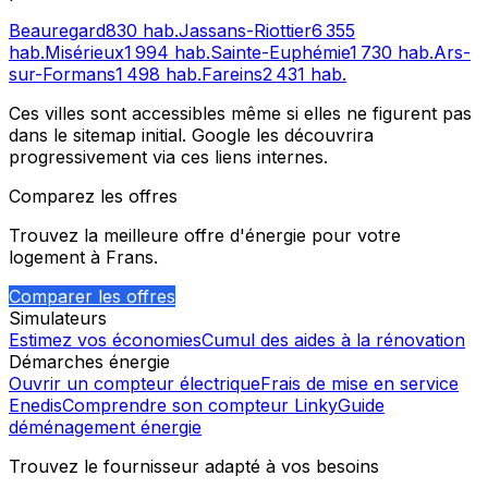
Beauregard
830
hab.
Jassans-Riottier
6 355
hab.
Misérieux
1 994
hab.
Sainte-Euphémie
1 730
hab.
Ars-
sur-Formans
1 498
hab.
Fareins
2 431
hab.
Ces villes sont accessibles même si elles ne figurent pas
dans le sitemap initial. Google les découvrira
progressivement via ces liens internes.
Comparez les offres
Trouvez la meilleure offre d'énergie pour votre
logement à
Frans
.
Comparer les offres
Simulateurs
Estimez vos économies
Cumul des aides à la rénovation
Démarches énergie
Ouvrir un compteur électrique
Frais de mise en service
Enedis
Comprendre son compteur Linky
Guide
déménagement énergie
Trouvez le fournisseur adapté à vos besoins