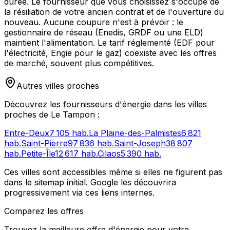
durée. Le fournisseur que vous choisissez s'occupe de
la résiliation de votre ancien contrat et de l'ouverture du
nouveau. Aucune coupure n'est à prévoir : le
gestionnaire de réseau (Enedis, GRDF ou une ELD)
maintient l'alimentation. Le tarif réglementé (EDF pour
l'électricité, Engie pour le gaz) coexiste avec les offres
de marché, souvent plus compétitives.
Autres villes proches
Découvrez les fournisseurs d'énergie dans les villes
proches de
Le Tampon
:
Entre-Deux
7 105
hab.
La Plaine-des-Palmistes
6 821
hab.
Saint-Pierre
97 836
hab.
Saint-Joseph
38 807
hab.
Petite-Île
12 617
hab.
Cilaos
5 390
hab.
Ces villes sont accessibles même si elles ne figurent pas
dans le sitemap initial. Google les découvrira
progressivement via ces liens internes.
Comparez les offres
Trouvez la meilleure offre d'énergie pour votre