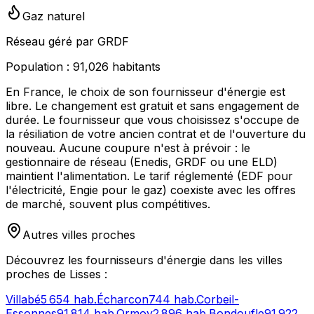
Gaz naturel
Réseau géré par GRDF
Population :
91,026
habitants
En France, le choix de son fournisseur d'énergie est
libre. Le changement est gratuit et sans engagement de
durée. Le fournisseur que vous choisissez s'occupe de
la résiliation de votre ancien contrat et de l'ouverture du
nouveau. Aucune coupure n'est à prévoir : le
gestionnaire de réseau (Enedis, GRDF ou une ELD)
maintient l'alimentation. Le tarif réglementé (EDF pour
l'électricité, Engie pour le gaz) coexiste avec les offres
de marché, souvent plus compétitives.
Autres villes proches
Découvrez les fournisseurs d'énergie dans les villes
proches de
Lisses
:
Villabé
5 654
hab.
Écharcon
744
hab.
Corbeil-
Essonnes
91 814
hab.
Ormoy
2 896
hab.
Bondoufle
91 922