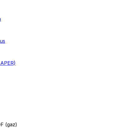
n
ous
i APER)
DF (gaz)