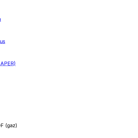
n
ous
i APER)
DF (gaz)