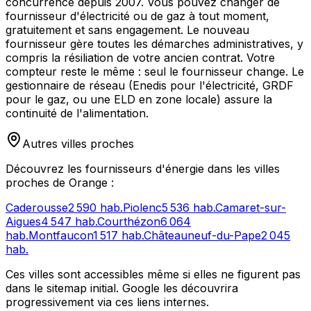
concurrence depuis 2007. Vous pouvez changer de
fournisseur d'électricité ou de gaz à tout moment,
gratuitement et sans engagement. Le nouveau
fournisseur gère toutes les démarches administratives, y
compris la résiliation de votre ancien contrat. Votre
compteur reste le même : seul le fournisseur change. Le
gestionnaire de réseau (Enedis pour l'électricité, GRDF
pour le gaz, ou une ELD en zone locale) assure la
continuité de l'alimentation.
Autres villes proches
Découvrez les fournisseurs d'énergie dans les villes
proches de
Orange
:
Caderousse
2 590
hab.
Piolenc
5 536
hab.
Camaret-sur-
Aigues
4 547
hab.
Courthézon
6 064
hab.
Montfaucon
1 517
hab.
Châteauneuf-du-Pape
2 045
hab.
Ces villes sont accessibles même si elles ne figurent pas
dans le sitemap initial. Google les découvrira
progressivement via ces liens internes.