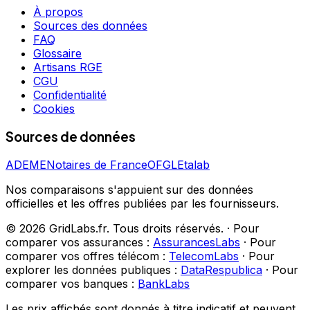
À propos
Sources des données
FAQ
Glossaire
Artisans RGE
CGU
Confidentialité
Cookies
Sources de données
ADEME
Notaires de France
OFGL
Etalab
Nos comparaisons s'appuient sur des données
officielles et les offres publiées par les fournisseurs.
©
2026
GridLabs.fr. Tous droits réservés.
·
Pour
comparer vos assurances :
AssurancesLabs
·
Pour
comparer vos offres télécom :
TelecomLabs
·
Pour
explorer les données publiques :
DataRespublica
·
Pour
comparer vos banques :
BankLabs
Les prix affichés sont donnés à titre indicatif et peuvent