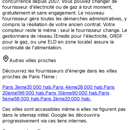
concurrence depuis 2007. Vous pouvez changer de
fournisseur d'électricité ou de gaz à tout moment,
gratuitement et sans engagement. Le nouveau
fournisseur gère toutes les démarches administratives, y
compris la résiliation de votre ancien contrat. Votre
compteur reste le même : seul le fournisseur change. Le
gestionnaire de réseau (Enedis pour l'électricité, GRDF
pour le gaz, ou une ELD en zone locale) assure la
continuité de l'alimentation.
Autres villes proches
Découvrez les fournisseurs d'énergie dans les villes
proches de
Paris 11ème
:
Paris 3ème
35 000
hab.
Paris 4ème
28 000
hab.
Paris
20ème
196 000
hab.
Paris 10ème
90 000
hab.
Paris
5ème
58 000
hab.
Paris 2ème
20 000
hab.
Ces villes sont accessibles même si elles ne figurent pas
dans le sitemap initial. Google les découvrira
progressivement via ces liens internes.