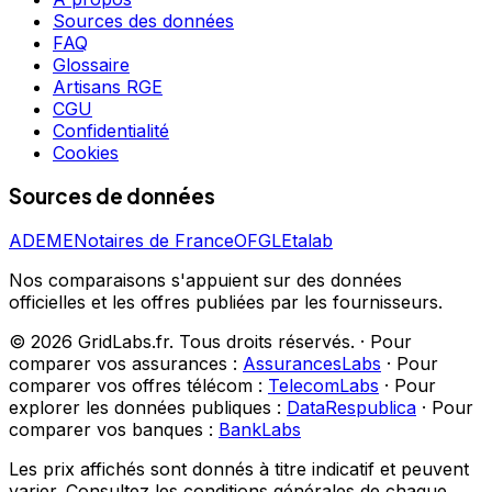
Sources des données
FAQ
Glossaire
Artisans RGE
CGU
Confidentialité
Cookies
Sources de données
ADEME
Notaires de France
OFGL
Etalab
Nos comparaisons s'appuient sur des données
officielles et les offres publiées par les fournisseurs.
©
2026
GridLabs.fr. Tous droits réservés.
·
Pour
comparer vos assurances :
AssurancesLabs
·
Pour
comparer vos offres télécom :
TelecomLabs
·
Pour
explorer les données publiques :
DataRespublica
·
Pour
comparer vos banques :
BankLabs
Les prix affichés sont donnés à titre indicatif et peuvent
varier. Consultez les conditions générales de chaque