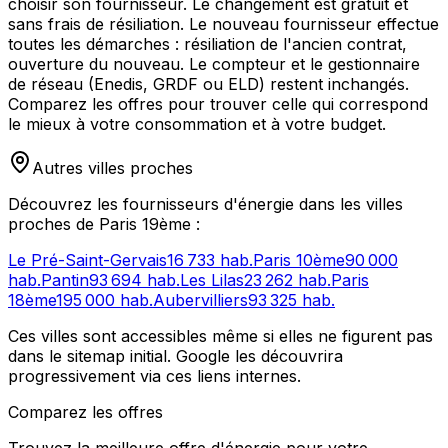
choisir son fournisseur. Le changement est gratuit et
sans frais de résiliation. Le nouveau fournisseur effectue
toutes les démarches : résiliation de l'ancien contrat,
ouverture du nouveau. Le compteur et le gestionnaire
de réseau (Enedis, GRDF ou ELD) restent inchangés.
Comparez les offres pour trouver celle qui correspond
le mieux à votre consommation et à votre budget.
Autres villes proches
Découvrez les fournisseurs d'énergie dans les villes
proches de
Paris 19ème
:
Le Pré-Saint-Gervais
16 733
hab.
Paris 10ème
90 000
hab.
Pantin
93 694
hab.
Les Lilas
23 262
hab.
Paris
18ème
195 000
hab.
Aubervilliers
93 325
hab.
Ces villes sont accessibles même si elles ne figurent pas
dans le sitemap initial. Google les découvrira
progressivement via ces liens internes.
Comparez les offres