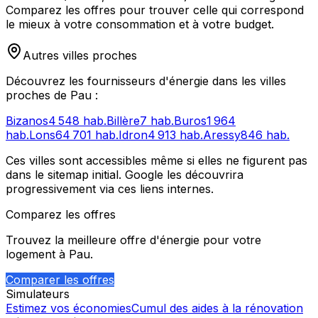
Comparez les offres pour trouver celle qui correspond
le mieux à votre consommation et à votre budget.
Autres villes proches
Découvrez les fournisseurs d'énergie dans les villes
proches de
Pau
:
Bizanos
4 548
hab.
Billère
7
hab.
Buros
1 964
hab.
Lons
64 701
hab.
Idron
4 913
hab.
Aressy
846
hab.
Ces villes sont accessibles même si elles ne figurent pas
dans le sitemap initial. Google les découvrira
progressivement via ces liens internes.
Comparez les offres
Trouvez la meilleure offre d'énergie pour votre
logement à
Pau
.
Comparer les offres
Simulateurs
Estimez vos économies
Cumul des aides à la rénovation