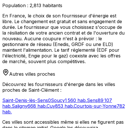
Population :
2,813
habitants
En France, le choix de son fournisseur d'énergie est
libre. Le changement est gratuit et sans engagement de
durée. Le fournisseur que vous choisissez s'occupe de
la résiliation de votre ancien contrat et de l'ouverture du
nouveau. Aucune coupure n'est à prévoir : le
gestionnaire de réseau (Enedis, GRDF ou une ELD)
maintient l'alimentation. Le tarif réglementé (EDF pour
l'électricité, Engie pour le gaz) coexiste avec les offres
de marché, souvent plus compétitives.
Autres villes proches
Découvrez les fournisseurs d'énergie dans les villes
proches de
Saint-Clément
:
Saint-Denis-lès-Sens
0
Soucy
1 560
hab.
Sens
89 107
hab.
Saligny
668
hab.
Cuy
853
hab.
Courtois-sur-Yonne
782
hab.
Ces villes sont accessibles même si elles ne figurent pas
dans le sitemap initial. Google les découvrira