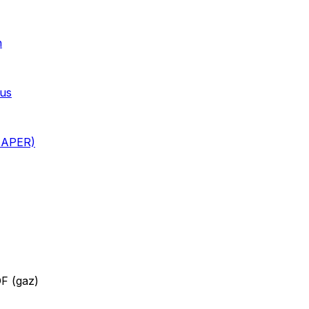
n
ous
i APER)
DF (gaz)