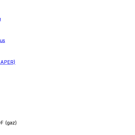
n
ous
i APER)
DF (gaz)