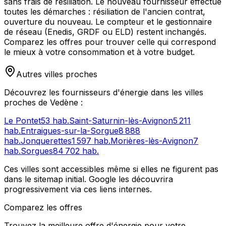
sans frais de résiliation. Le nouveau fournisseur effectue
toutes les démarches : résiliation de l'ancien contrat,
ouverture du nouveau. Le compteur et le gestionnaire
de réseau (Enedis, GRDF ou ELD) restent inchangés.
Comparez les offres pour trouver celle qui correspond
le mieux à votre consommation et à votre budget.
Autres villes proches
Découvrez les fournisseurs d'énergie dans les villes
proches de
Vedène
:
Le Pontet
53
hab.
Saint-Saturnin-lès-Avignon
5 211
hab.
Entraigues-sur-la-Sorgue
8 888
hab.
Jonquerettes
1 597
hab.
Morières-lès-Avignon
7
hab.
Sorgues
84 702
hab.
Ces villes sont accessibles même si elles ne figurent pas
dans le sitemap initial. Google les découvrira
progressivement via ces liens internes.
Comparez les offres
Trouvez la meilleure offre d'énergie pour votre