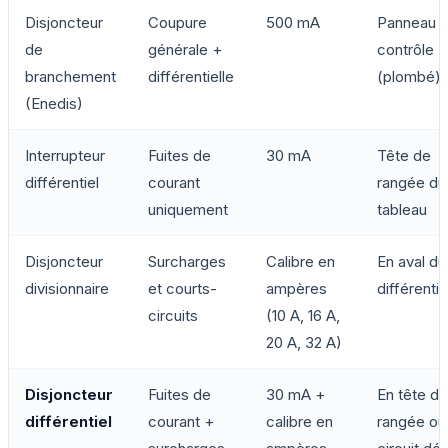
Disjoncteur
Coupure
500 mA
Panneau 
de
générale +
contrôle
branchement
différentielle
(plombé)
(Enedis)
Interrupteur
Fuites de
30 mA
Tête de
différentiel
courant
rangée du
uniquement
tableau
Disjoncteur
Surcharges
Calibre en
En aval du
divisionnaire
et courts-
ampères
différentie
circuits
(10 A, 16 A,
20 A, 32 A)
Disjoncteur
Fuites de
30 mA +
En tête de
différentiel
courant +
calibre en
rangée ou