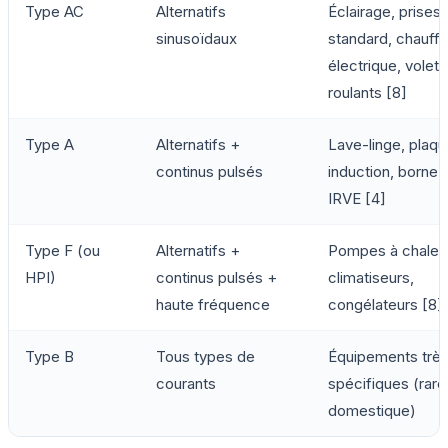
Type AC
Alternatifs
Éclairage, prises
sinusoïdaux
standard, chauff
électrique, volets
roulants [8]
Type A
Alternatifs +
Lave-linge, plaq
continus pulsés
induction, borne
IRVE [4]
Type F (ou
Alternatifs +
Pompes à chaleur
HPI)
continus pulsés +
climatiseurs,
haute fréquence
congélateurs [8]
Type B
Tous types de
Équipements trè
courants
spécifiques (rare
domestique)