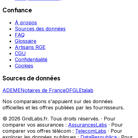
Confiance
À propos
Sources des données
FAQ
Glossaire
Artisans RGE
CGU
Confidentialité
Cookies
Sources de données
ADEME
Notaires de France
OFGL
Etalab
Nos comparaisons s'appuient sur des données
officielles et les offres publiées par les fournisseurs.
©
2026
GridLabs.fr. Tous droits réservés.
·
Pour
comparer vos assurances :
AssurancesLabs
·
Pour
comparer vos offres télécom :
TelecomLabs
·
Pour
explorer les données publiques :
DataRespublica
·
Pour