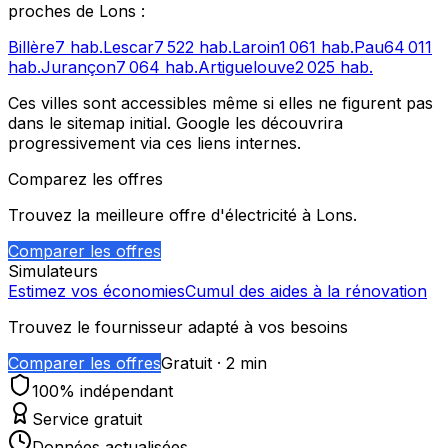
proches de
Lons
:
Billère
7
hab.
Lescar
7 522
hab.
Laroin
1 061
hab.
Pau
64 011
hab.
Jurançon
7 064
hab.
Artiguelouve
2 025
hab.
Ces villes sont accessibles même si elles ne figurent pas
dans le sitemap initial. Google les découvrira
progressivement via ces liens internes.
Comparez les offres
Trouvez la meilleure offre d'électricité à
Lons
.
Comparer les offres
Simulateurs
Estimez vos économies
Cumul des aides à la rénovation
Trouvez le fournisseur adapté à vos besoins
Comparer les offres
Gratuit · 2 min
100% indépendant
Service gratuit
Données actualisées