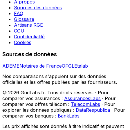
À propos
Sources des données
FAQ
Glossaire
Artisans RGE
CGU
Confidentialité
Cookies
Sources de données
ADEME
Notaires de France
OFGL
Etalab
Nos comparaisons s'appuient sur des données
officielles et les offres publiées par les fournisseurs.
©
2026
GridLabs.fr. Tous droits réservés.
·
Pour
comparer vos assurances :
AssurancesLabs
·
Pour
comparer vos offres télécom :
TelecomLabs
·
Pour
explorer les données publiques :
DataRespublica
·
Pour
comparer vos banques :
BankLabs
Les prix affichés sont donnés à titre indicatif et peuvent