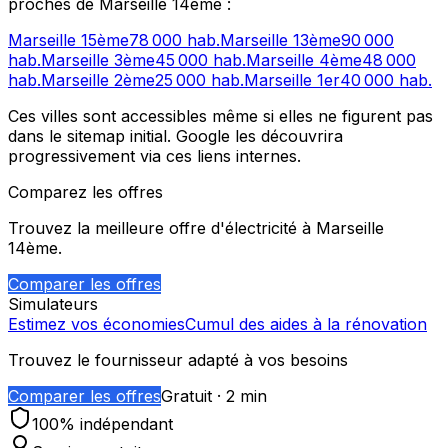
proches de
Marseille 14ème
:
Marseille 15ème
78 000
hab.
Marseille 13ème
90 000
hab.
Marseille 3ème
45 000
hab.
Marseille 4ème
48 000
hab.
Marseille 2ème
25 000
hab.
Marseille 1er
40 000
hab.
Ces villes sont accessibles même si elles ne figurent pas
dans le sitemap initial. Google les découvrira
progressivement via ces liens internes.
Comparez les offres
Trouvez la meilleure offre d'électricité à
Marseille
14ème
.
Comparer les offres
Simulateurs
Estimez vos économies
Cumul des aides à la rénovation
Trouvez le fournisseur adapté à vos besoins
Comparer les offres
Gratuit · 2 min
100% indépendant