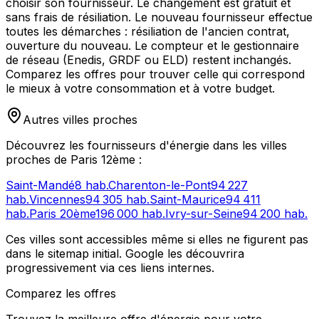
choisir son fournisseur. Le changement est gratuit et
sans frais de résiliation. Le nouveau fournisseur effectue
toutes les démarches : résiliation de l'ancien contrat,
ouverture du nouveau. Le compteur et le gestionnaire
de réseau (Enedis, GRDF ou ELD) restent inchangés.
Comparez les offres pour trouver celle qui correspond
le mieux à votre consommation et à votre budget.
Autres villes proches
Découvrez les fournisseurs d'énergie dans les villes
proches de
Paris 12ème
:
Saint-Mandé
8
hab.
Charenton-le-Pont
94 227
hab.
Vincennes
94 305
hab.
Saint-Maurice
94 411
hab.
Paris 20ème
196 000
hab.
Ivry-sur-Seine
94 200
hab.
Ces villes sont accessibles même si elles ne figurent pas
dans le sitemap initial. Google les découvrira
progressivement via ces liens internes.
Comparez les offres