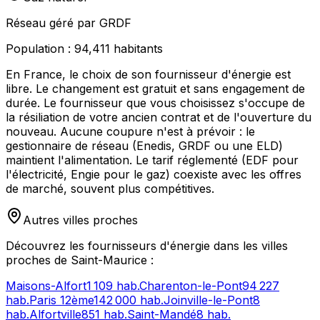
Réseau géré par GRDF
Population :
94,411
habitants
En France, le choix de son fournisseur d'énergie est
libre. Le changement est gratuit et sans engagement de
durée. Le fournisseur que vous choisissez s'occupe de
la résiliation de votre ancien contrat et de l'ouverture du
nouveau. Aucune coupure n'est à prévoir : le
gestionnaire de réseau (Enedis, GRDF ou une ELD)
maintient l'alimentation. Le tarif réglementé (EDF pour
l'électricité, Engie pour le gaz) coexiste avec les offres
de marché, souvent plus compétitives.
Autres villes proches
Découvrez les fournisseurs d'énergie dans les villes
proches de
Saint-Maurice
:
Maisons-Alfort
1 109
hab.
Charenton-le-Pont
94 227
hab.
Paris 12ème
142 000
hab.
Joinville-le-Pont
8
hab.
Alfortville
851
hab.
Saint-Mandé
8
hab.